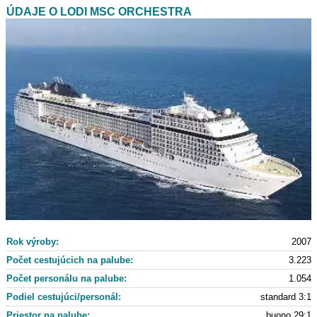
ÚDAJE O LODI MSC ORCHESTRA
Rok výroby:
2007
Počet cestujúcich na palube:
3.223
Počet personálu na palube:
1.054
Podiel cestujúci/personál:
standard 3:1
Priestor na palube:
buono 29:1