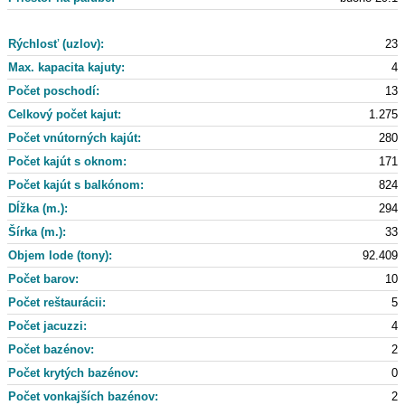
Rýchlosť (uzlov):
23
Max. kapacita kajuty:
4
Počet poschodí:
13
Celkový počet kajut:
1.275
Počet vnútorných kajút:
280
Počet kajút s oknom:
171
Počet kajút s balkónom:
824
Dĺžka (m.):
294
Šírka (m.):
33
Objem lode (tony):
92.409
Počet barov:
10
Počet reštaurácii:
5
Počet jacuzzi:
4
Počet bazénov:
2
Počet krytých bazénov:
0
Počet vonkajších bazénov:
2