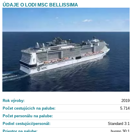
ÚDAJE O LODI MSC BELLISSIMA
Rok výroby:
2019
Počet cestujúcich na palube:
5.714
Počet personálu na palube:
Podiel cestujúci/personál:
Standard 3:1
Priestor na palube:
buono 30:1