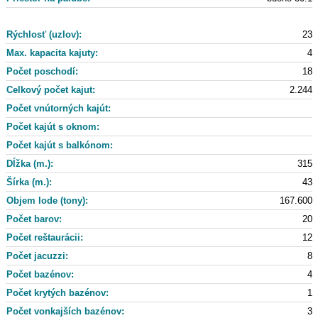
Rýchlosť (uzlov):
23
Max. kapacita kajuty:
4
Počet poschodí:
18
Celkový počet kajut:
2.244
Počet vnútorných kajút:
Počet kajút s oknom:
Počet kajút s balkónom:
Dĺžka (m.):
315
Šírka (m.):
43
Objem lode (tony):
167.600
Počet barov:
20
Počet reštaurácii:
12
Počet jacuzzi:
8
Počet bazénov:
4
Počet krytých bazénov:
1
Počet vonkajších bazénov:
3