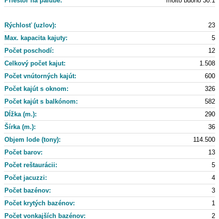
Priestor na palube:
molto buono 30:1
Rýchlosť (uzlov):
23
Max. kapacita kajuty:
5
Počet poschodí:
12
Celkový počet kajut:
1.508
Počet vnútorných kajút:
600
Počet kajút s oknom:
326
Počet kajút s balkónom:
582
Dĺžka (m.):
290
Šírka (m.):
36
Objem lode (tony):
114.500
Počet barov:
13
Počet reštaurácii:
5
Počet jacuzzi:
4
Počet bazénov:
3
Počet krytých bazénov:
1
Počet vonkajších bazénov:
2