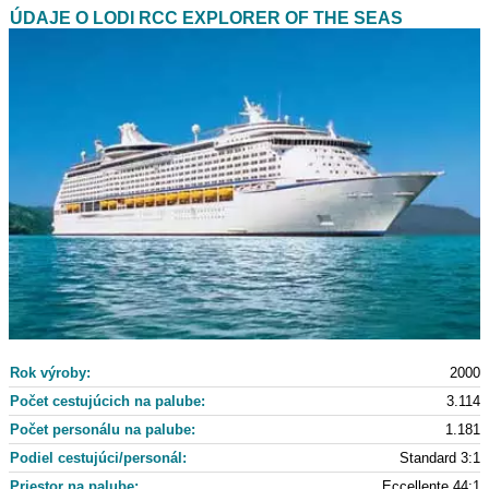
ÚDAJE O LODI RCC EXPLORER OF THE SEAS
Rok výroby:
2000
Počet cestujúcich na palube:
3.114
Počet personálu na palube:
1.181
Podiel cestujúci/personál:
Standard 3:1
Priestor na palube:
Eccellente 44:1