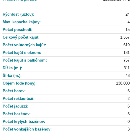
Rýchlosť (uzlov):
24
Max. kapacita kajuty:
4
Počet poschodí:
15
Celkový počet kajut:
1.557
Počet vnútorných kajút:
619
Počet kajút s oknom:
181
Počet kajút s balkónom:
757
Dĺžka (m.):
311
Šírka (m.):
48
Objem lode (tony):
138.000
Počet barov:
6
Počet reštaurácii:
2
Počet jacuzzi:
6
Počet bazénov:
3
Počet krytých bazénov:
0
Počet vonkajších bazénov:
3