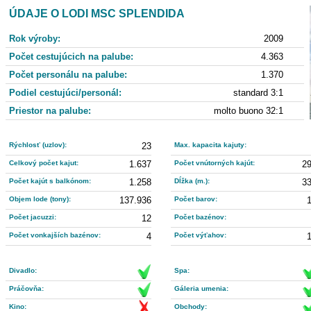
ÚDAJE O LODI MSC SPLENDIDA
Rok výroby:
2009
Počet cestujúcich na palube:
4.363
Počet personálu na palube:
1.370
Podiel cestujúci/personál:
standard 3:1
Priestor na palube:
molto buono 32:1
Rýchlosť (uzlov):
23
Max. kapacita kajuty:
Celkový počet kajut:
1.637
Počet vnútorných kajút:
2
Počet kajút s balkónom:
1.258
Dĺžka (m.):
3
Objem lode (tony):
137.936
Počet barov:
Počet jacuzzi:
12
Počet bazénov:
Počet vonkajších bazénov:
4
Počet výťahov:
Divadlo:
Spa:
Práčovňa:
Gáleria umenia:
Kino:
Obchody: