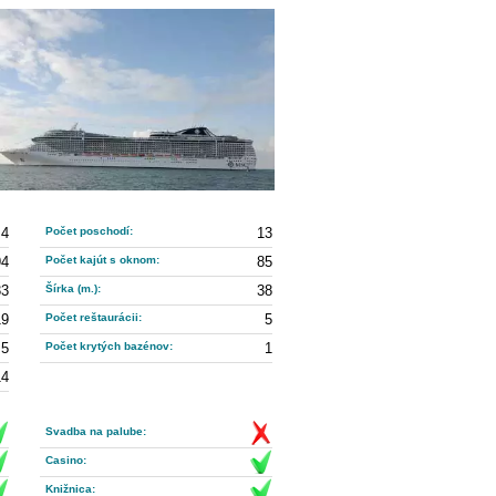
4
Počet poschodí:
13
94
Počet kajút s oknom:
85
33
Šírka (m.):
38
19
Počet reštaurácii:
5
5
Počet krytých bazénov:
1
14
Svadba na palube:
Casino:
Knižnica: