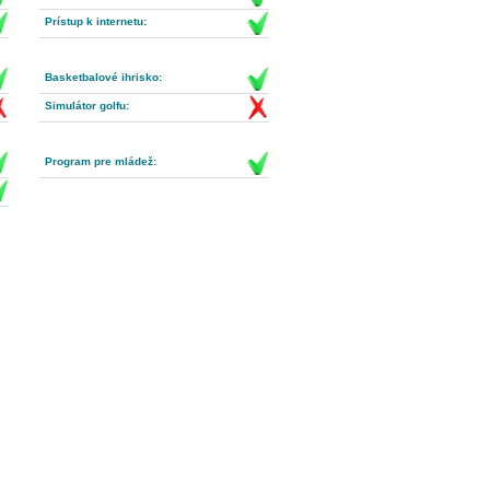
Prístup k internetu:
Basketbalové ihrisko:
Simulátor golfu:
Program pre mládež: