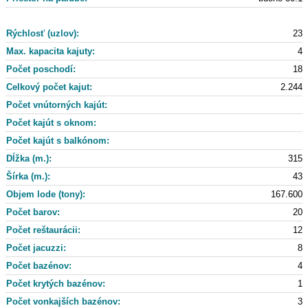
Rýchlosť (uzlov):
23
Max. kapacita kajuty:
4
Počet poschodí:
18
Celkový počet kajut:
2.244
Počet vnútorných kajút:
Počet kajút s oknom:
Počet kajút s balkónom:
Dĺžka (m.):
315
Šírka (m.):
43
Objem lode (tony):
167.600
Počet barov:
20
Počet reštaurácii:
12
Počet jacuzzi:
8
Počet bazénov:
4
Počet krytých bazénov:
1
Počet vonkajších bazénov:
3