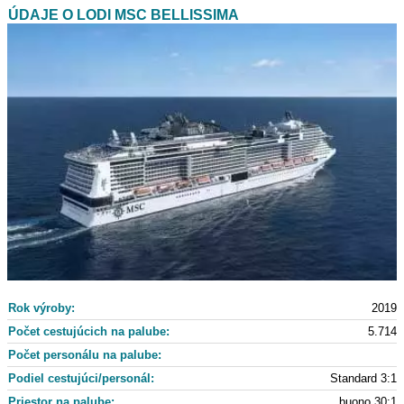
ÚDAJE O LODI MSC BELLISSIMA
Rok výroby:
2019
Počet cestujúcich na palube:
5.714
Počet personálu na palube:
Podiel cestujúci/personál:
Standard 3:1
Priestor na palube:
buono 30:1