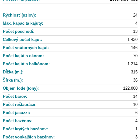
Rýchlosť (uzlov):
24
Max. kapacita kajuty:
4
Počet poschodí:
13
Celkový počet kajut:
1.430
Počet vnútorných kajút:
146
Počet kajút s oknom:
70
Počet kajút s balkónom:
1.214
Dĺžka (m.):
315
Šírka (m.):
36
Objem lode (tony):
122.000
Počet barov:
14
Počet reštaurácii:
10
Počet jacuzzi:
6
Počet bazénov:
4
Počet krytých bazénov:
1
Počet vonkajších bazénov:
3