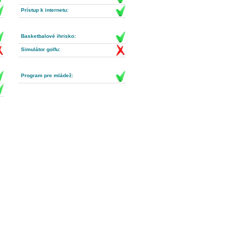
Prístup k internetu:
Basketbalové ihrisko:
Simulátor golfu:
Program pre mládež: