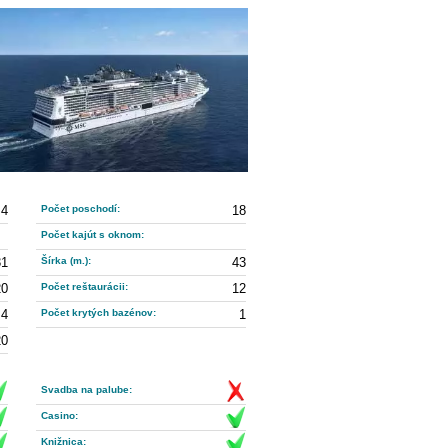
4
Počet poschodí:
18
Počet kajút s oknom:
31
Šírka (m.):
43
20
Počet reštaurácii:
12
4
Počet krytých bazénov:
1
20
Svadba na palube:
Casino:
Knižnica: