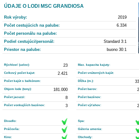
ÚDAJE O LODI MSC GRANDIOSA
Rok výroby:
2019
Počet cestujúcich na palube:
6.334
Počet personálu na palube:
Podiel cestujúci/personál:
Standard 3:1
Priestor na palube:
buono 30:1
Rýchlosť (uzlov):
23
Max. kapacita kajuty:
Celkový počet kajut:
2.421
Počet vnútorných kajút:
Počet kajút s balkónom:
Dĺžka (m.):
3
Objem lode (tony):
181.000
Počet barov:
Počet jacuzzi:
8
Počet bazénov:
Počet vonkajších bazénov:
3
Počet výťahov:
Divadlo:
Spa:
Práčovňa:
Gáleria umenia:
Kino:
Obchody: