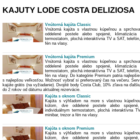
KAJUTY LODE COSTA DELIZIOSA
Vnútorná kajúta Classic
Vnútorná kajúta s vlastnou kúpeľnou a sprchov
oddelené postele alebo spojené, klimatizácia 
termostatom, plochá interaktívna TV a SAT, telefón,
fén na vlasy.
Vnútorná kajúta Premium
Vnútorná kajúta s vlastnou kúpeľnou a sprchov
oddelené postele alebo spojené, klimatizácia 
termostatom, plochá interaktívna TV a SAT, telefón,
fén na vlasy. Do kategórie Premium patria najlepšie
s najlepšou veľkosťou. Možnosť vybrať si preferovaný čas na večeru. Serv
kajúte grátis (na vyžiadanie). Dvojité body Costa Club, 10% zľava na ďalš
do 2 rokov od dátumu aktuálnej rezervácie.
Kajúta s oknom Classic
Kajúta s výhľadom na more s vlastnou kúpeľno
kútom, dve oddelené postele alebo spojené,
individuálnym termostatom, plochá interaktívna T
minibar, trezor a fén na vlasy.
Kajúta s oknom Premium
Kajúta s výhľadom na more s vlastnou kúpeľno
kútom, dve oddelené postele alebo spojené,