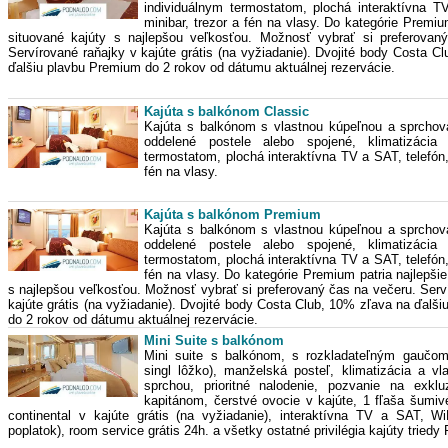
individuálnym termostatom, plochá interaktívna T
minibar, trezor a fén na vlasy. Do kategórie Premiu
situované kajúty s najlepšou veľkosťou. Možnosť vybrať si preferovan
Servírované raňajky v kajúte grátis (na vyžiadanie). Dvojité body Costa C
ďalšiu plavbu Premium do 2 rokov od dátumu aktuálnej rezervácie.
Kajúta s balkónom Classic
Kajúta s balkónom s vlastnou kúpeľnou a sprcho
oddelené postele alebo spojené, klimatizácia 
termostatom, plochá interaktívna TV a SAT, telefón,
fén na vlasy.
Kajúta s balkónom Premium
Kajúta s balkónom s vlastnou kúpeľnou a sprcho
oddelené postele alebo spojené, klimatizácia 
termostatom, plochá interaktívna TV a SAT, telefón,
fén na vlasy. Do kategórie Premium patria najlepšie
s najlepšou veľkosťou. Možnosť vybrať si preferovaný čas na večeru. Serv
kajúte grátis (na vyžiadanie). Dvojité body Costa Club, 10% zľava na ďalš
do 2 rokov od dátumu aktuálnej rezervácie.
Mini Suite s balkónom
Mini suite s balkónom, s rozkladateľným gaučom
singl lôžko), manželská posteľ, klimatizácia a v
sprchou, prioritné nalodenie, pozvanie na exklu
kapitánom, čerstvé ovocie v kajúte, 1 fľaša šumiv
continental v kajúte grátis (na vyžiadanie), interaktívna TV a SAT, Wi
poplatok), room service grátis 24h. a všetky ostatné privilégia kajúty tried