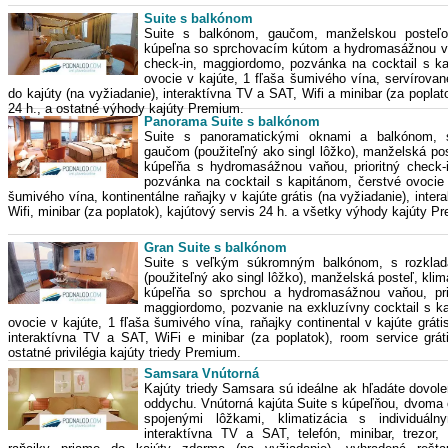
Suite s balkónom
Suite s balkónom, gaučom, manželskou posteľou
kúpeľna so sprchovacím kútom a hydromasážnou v
check-in, maggiordomo, pozvánka na cocktail s ka
ovocie v kajúte, 1 fľaša šumivého vína, servírova
do kajúty (na vyžiadanie), interaktívna TV a SAT, Wifi a minibar (za poplat
24 h., a ostatné výhody kajúty Premium.
Panorama Suite s balkónom
Suite s panoramatickými oknami a balkónom, s
gaučom (použiteľný ako singl lôžko), manželská post
kúpeľňa s hydromasážnou vaňou, prioritný check-
pozvánka na cocktail s kapitánom, čerstvé ovocie 
šumivého vína, kontinentálne raňajky v kajúte grátis (na vyžiadanie), inte
Wifi, minibar (za poplatok), kajútový servis 24 h. a všetky výhody kajúty P
Gran Suite s balkónom
Suite s veľkým súkromným balkónom, s rozkla
(použiteľný ako singl lôžko), manželská posteľ, klim
kúpeľňa so sprchou a hydromasážnou vaňou, prio
maggiordomo, pozvanie na exkluzívny cocktail s k
ovocie v kajúte, 1 fľaša šumivého vína, raňajky continental v kajúte gráti
interaktívna TV a SAT, WiFi e minibar (za poplatok), room service grát
ostatné privilégia kajúty triedy Premium.
Samsara Vnútorná
Kajúty triedy Samsara sú ideálne ak hľadáte dovole
oddychu. Vnútorná kajúta Suite s kúpeľňou, dvoma
spojenými lôžkami, klimatizácia s individuáln
interaktívna TV a SAT, telefón, minibar, trezor,