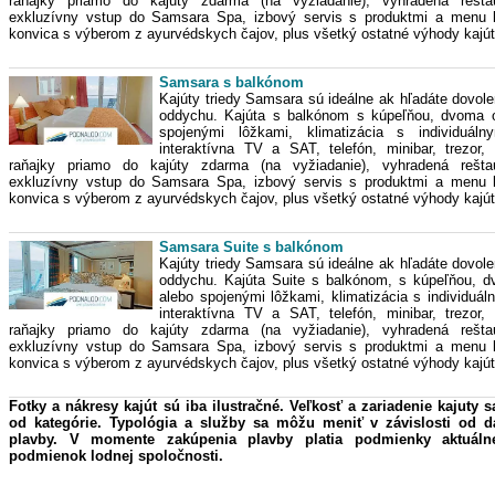
raňajky priamo do kajúty zdarma (na vyžiadanie), vyhradená rešta
exkluzívny vstup do Samsara Spa, izbový servis s produktmi a menu li
konvica s výberom z ayurvédskych čajov, plus všetký ostatné výhody kajú
Samsara s balkónom
Kajúty triedy Samsara sú ideálne ak hľadáte dovole
oddychu. Kajúta s balkónom s kúpeľňou, dvoma 
spojenými lôžkami, klimatizácia s individuáln
interaktívna TV a SAT, telefón, minibar, trezor,
raňajky priamo do kajúty zdarma (na vyžiadanie), vyhradená rešta
exkluzívny vstup do Samsara Spa, izbový servis s produktmi a menu li
konvica s výberom z ayurvédskych čajov, plus všetký ostatné výhody kajú
Samsara Suite s balkónom
Kajúty triedy Samsara sú ideálne ak hľadáte dovole
oddychu. Kajúta Suite s balkónom, s kúpeľňou, 
alebo spojenými lôžkami, klimatizácia s individuá
interaktívna TV a SAT, telefón, minibar, trezor,
raňajky priamo do kajúty zdarma (na vyžiadanie), vyhradená rešta
exkluzívny vstup do Samsara Spa, izbový servis s produktmi a menu li
konvica s výberom z ayurvédskych čajov, plus všetký ostatné výhody kajú
Fotky a nákresy kajút sú iba ilustračné. Veľkosť a zariadenie kajuty s
od kategórie. Typológia a služby sa môžu meniť v závislosti od 
plavby. V momente zakúpenia plavby platia podmienky aktuáln
podmienok lodnej spoločnosti.