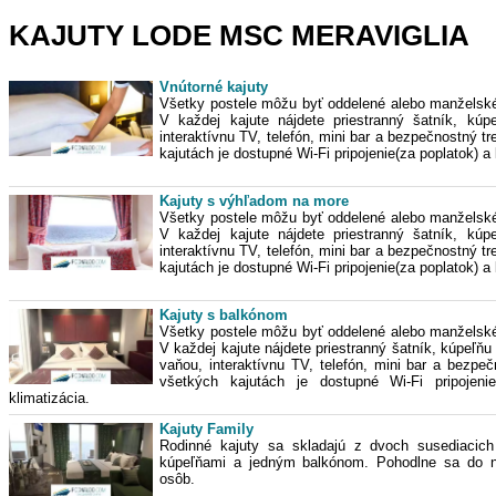
KAJUTY LODE MSC MERAVIGLIA
Vnútorné kajuty
Všetky postele môžu byť oddelené alebo manželské
V každej kajute nájdete priestranný šatník, kúp
interaktívnu TV, telefón, mini bar a bezpečnostný t
kajutách je dostupné Wi-Fi pripojenie(za poplatok) a 
Kajuty s výhľadom na more
Všetky postele môžu byť oddelené alebo manželské
V každej kajute nájdete priestranný šatník, kúp
interaktívnu TV, telefón, mini bar a bezpečnostný t
kajutách je dostupné Wi-Fi pripojenie(za poplatok) a 
Kajuty s balkónom
Všetky postele môžu byť oddelené alebo manželské
V každej kajute nájdete priestranný šatník, kúpeľňu
vaňou, interaktívnu TV, telefón, mini bar a bezpeč
všetkých kajutách je dostupné Wi-Fi pripojeni
klimatizácia.
Kajuty Family
Rodinné kajuty sa skladajú z dvoch susediacic
kúpeľňami a jedným balkónom. Pohodlne sa do n
osôb.