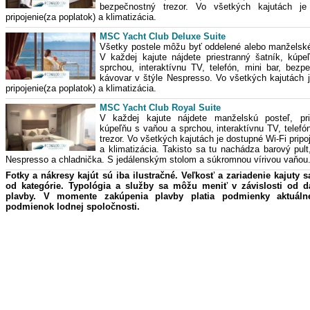
bezpečnostný trezor. Vo všetkých kajutách je
pripojenie(za poplatok) a klimatizácia.
MSC Yacht Club Deluxe Suite
Všetky postele môžu byť oddelené alebo manželské
V každej kajute nájdete priestranný šatník, kúpe
sprchou, interaktívnu TV, telefón, mini bar, bezp
kávovar v štýle Nespresso. Vo všetkých kajutách 
pripojenie(za poplatok) a klimatizácia.
MSC Yacht Club Royal Suite
V každej kajute nájdete manželskú posteľ, pri
kúpeľňu s vaňou a sprchou, interaktívnu TV, telef
trezor. Vo všetkých kajutách je dostupné Wi-Fi pripo
a klimatizácia. Takisto sa tu nachádza barový pult
Nespresso a chladnička. S jedálenským stolom a súkromnou vírivou vaňou
Fotky a nákresy kajút sú iba ilustračné. Veľkosť a zariadenie kajuty s
od kategórie. Typológia a služby sa môžu meniť v závislosti od 
plavby. V momente zakúpenia plavby platia podmienky aktuáln
podmienok lodnej spoločnosti.