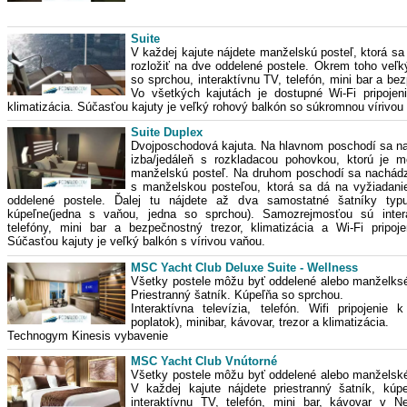
Suite
V každej kajute nájdete manželskú posteľ, ktorá sa
rozložiť na dve oddelené postele. Okrem toho veľk
so sprchou, interaktívnu TV, telefón, mini bar a be
Vo všetkých kajutách je dostupné Wi-Fi pripojeni
klimatizácia. Súčasťou kajuty je veľký rohový balkón so súkromnou vírivou
Suite Duplex
Dvojposchodová kajuta. Na hlavnom poschodí sa n
izba/jedáleň s rozkladacou pohovkou, ktorú je m
manželskú posteľ. Na druhom poschodí sa nachádz
s manželskou posteľou, ktorá sa dá na vyžiadanie
oddelené postele. Ďalej tu nájdete až dva samostatné šatníky typ
kúpeľne(jedna s vaňou, jedna so sprchou). Samozrejmosťou sú inter
telefóny, mini bar a bezpečnostný trezor, klimatizácia a Wi-Fi pripoje
Súčasťou kajuty je veľký balkón s vírivou vaňou.
MSC Yacht Club Deluxe Suite - Wellness
Všetky postele môžu byť oddelené alebo manželksé
Priestranný šatník. Kúpeľňa so sprchou.
Interaktívna televízia, telefón. Wifi pripojenie 
poplatok), minibar, kávovar, trezor a klimatizácia.
Technogym Kinesis vybavenie
MSC Yacht Club Vnútorné
Všetky postele môžu byť oddelené alebo manželské
V každej kajute nájdete priestranný šatník, kúp
interaktívnu TV, telefón, mini bar, kávovar v N