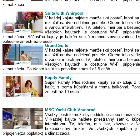
klimatizácia.
Suite with Whirpool
V každej kajute nájdete manželskú posteľ, ktorá sa
rozložiť na dve oddelené postele. Okrem toho veľk
s vaňou, interaktívnu TV, telefón, mini bar a bezpe
všetkých kajutách je dostupné Wi-Fi pripojeni
klimatizácia. Súčasťou kajuty je balkón so súkromnou vírivou vaňou. Do
pohodlne zmestí až 5 osôb
Grand Suite
V každej kajute nájdete manželskú posteľ, ktorá sa
rozložiť na dve oddelené postele. Okrem toho veľk
s vaňou, interaktívnu TV, telefón, mini bar a bezpe
všetkých kajutách je dostupné Wi-Fi pripojeni
klimatizácia. Do týchto kajút sa pohodlne zmestí až 5 osôb.
Kajuty Family
Super Family Plus rodinné kajuty sa skladajú z t
kajút, s troma kúpeľňami a troma balkónmi. Poh
zmestí až 10 osôb.
MSC Yacht Club Vnútorné
Všetky postele môžu byť oddelené alebo manželské
V každej kajute nájdete priestranný šatník, kúp
interaktívnu TV, telefón, mini bar, kávovar v N
bezpečnostný trezor. Vo všetkých kajutách je
pripojenie(za poplatok) a klimatizácia.