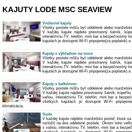
KAJUTY LODE MSC SEAVIEW
Vnútorné kajuty
Všetky postele môžu byť oddelené alebo manželské
V každej kajute nájdete priestranný šatník, kúp
interaktívnu TV, telefón, mini bar a bezpečnostný t
kajutách je dostupné Wi-Fi pripojenie(za poplatok) a 
Kajuty s výhľadom na more
Všetky postele môžu byť oddelené alebo manželské
V každej kajute nájdete priestranný šatník, kúp
interaktívnu TV, telefón, mini bar a bezpečnostný t
kajutách je dostupné Wi-Fi pripojenie(za poplatok) a 
Kajuty s balkónom
Všetky postele môžu byť oddelené alebo manželské
V každej kajute nájdete priestranný šatník, kúpeľňu
vaňou, interaktívnu TV, telefón, mini bar a bezpeč
všetkých kajutách je dostupné Wi-Fi pripojeni
klimatizácia.
Suite
V každej kajute nájdete manželskú posteľ, ktorá sa
rozložiť na dve oddelené postele. Okrem toho veľk
s vaňou, interaktívnu TV, telefón, mini bar a bezpe
všetkých kajutách je dostupné Wi-Fi pripojeni