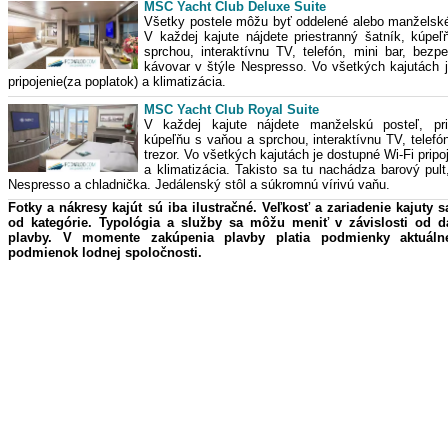
MSC Yacht Club Deluxe Suite
Všetky postele môžu byť oddelené alebo manželské
V každej kajute nájdete priestranný šatník, kúpeľ
sprchou, interaktívnu TV, telefón, mini bar, bezp
kávovar v štýle Nespresso. Vo všetkých kajutách 
pripojenie(za poplatok) a klimatizácia.
MSC Yacht Club Royal Suite
V každej kajute nájdete manželskú posteľ, pri
kúpeľňu s vaňou a sprchou, interaktívnu TV, telef
trezor. Vo všetkých kajutách je dostupné Wi-Fi pripo
a klimatizácia. Takisto sa tu nachádza barový pult
Nespresso a chladnička. Jedálenský stôl a súkromnú vírivú vaňu.
Fotky a nákresy kajút sú iba ilustračné. Veľkosť a zariadenie kajuty s
od kategórie. Typológia a služby sa môžu meniť v závislosti od 
plavby. V momente zakúpenia plavby platia podmienky aktuáln
podmienok lodnej spoločnosti.