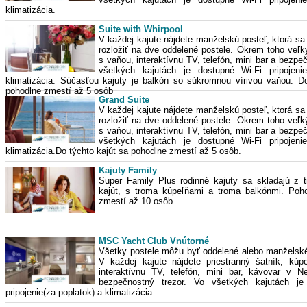
klimatizácia.
Suite with Whirpool
V každej kajute nájdete manželskú posteľ, ktorá sa
rozložiť na dve oddelené postele. Okrem toho veľk
s vaňou, interaktívnu TV, telefón, mini bar a bezpe
všetkých kajutách je dostupné Wi-Fi pripojeni
klimatizácia. Súčasťou kajuty je balkón so súkromnou vírivou vaňou. Do
pohodlne zmestí až 5 osôb
Grand Suite
V každej kajute nájdete manželskú posteľ, ktorá sa
rozložiť na dve oddelené postele. Okrem toho veľk
s vaňou, interaktívnu TV, telefón, mini bar a bezpe
všetkých kajutách je dostupné Wi-Fi pripojeni
klimatizácia.Do týchto kajút sa pohodlne zmestí až 5 osôb.
Kajuty Family
Super Family Plus rodinné kajuty sa skladajú z t
kajút, s troma kúpeľňami a troma balkónmi. Poh
zmestí až 10 osôb.
MSC Yacht Club Vnútorné
Všetky postele môžu byť oddelené alebo manželské
V každej kajute nájdete priestranný šatník, kúp
interaktívnu TV, telefón, mini bar, kávovar v N
bezpečnostný trezor. Vo všetkých kajutách je
pripojenie(za poplatok) a klimatizácia.