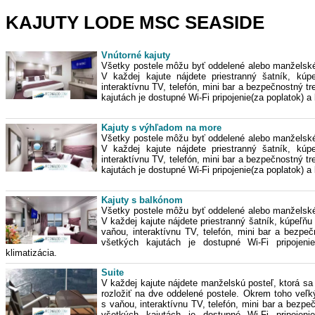
KAJUTY LODE MSC SEASIDE
Vnútorné kajuty
Všetky postele môžu byť oddelené alebo manželské
V každej kajute nájdete priestranný šatník, kúp
interaktívnu TV, telefón, mini bar a bezpečnostný t
kajutách je dostupné Wi-Fi pripojenie(za poplatok) a 
Kajuty s výhľadom na more
Všetky postele môžu byť oddelené alebo manželské
V každej kajute nájdete priestranný šatník, kúp
interaktívnu TV, telefón, mini bar a bezpečnostný t
kajutách je dostupné Wi-Fi pripojenie(za poplatok) a 
Kajuty s balkónom
Všetky postele môžu byť oddelené alebo manželské
V každej kajute nájdete priestranný šatník, kúpeľňu
vaňou, interaktívnu TV, telefón, mini bar a bezpeč
všetkých kajutách je dostupné Wi-Fi pripojeni
klimatizácia.
Suite
V každej kajute nájdete manželskú posteľ, ktorá sa
rozložiť na dve oddelené postele. Okrem toho veľk
s vaňou, interaktívnu TV, telefón, mini bar a bezpe
všetkých kajutách je dostupné Wi-Fi pripojeni