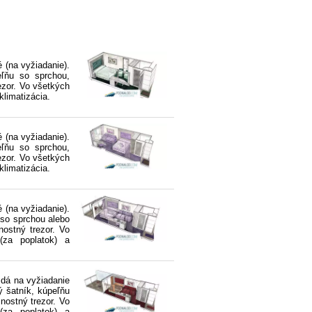
 (na vyžiadanie).
eľňu so sprchou,
rezor. Vo všetkých
klimatizácia.
 (na vyžiadanie).
eľňu so sprchou,
rezor. Vo všetkých
klimatizácia.
 (na vyžiadanie).
 so sprchou alebo
nostný trezor. Vo
e(za poplatok) a
 dá na vyžiadanie
ý šatník, kúpeľňu
čnostný trezor. Vo
e(za poplatok) a