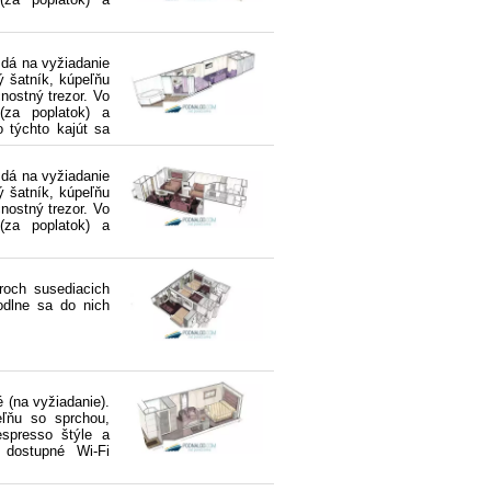
 dá na vyžiadanie
ý šatník, kúpeľňu
čnostný trezor. Vo
e(za poplatok) a
 týchto kajút sa
 dá na vyžiadanie
ý šatník, kúpeľňu
čnostný trezor. Vo
e(za poplatok) a
roch susediacich
odlne sa do nich
 (na vyžiadanie).
eľňu so sprchou,
espresso štýle a
 dostupné Wi-Fi