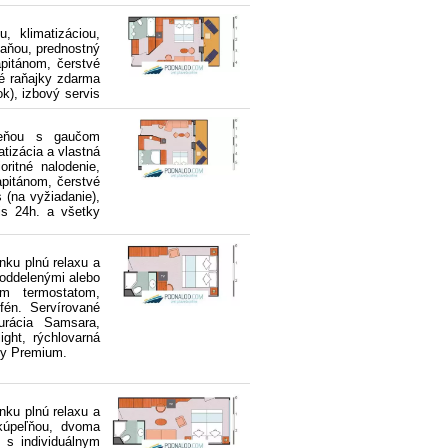
, klimatizáciou,
aňou, prednostný
pitánom, čerstvé
né raňajky zdarma
ok), izbový servis
ieňou s gaučom
atizácia a vlastná
ritné nalodenie,
apitánom, čerstvé
s (na vyžiadanie),
is 24h. a všetky
nku plnú relaxu a
 oddelenými alebo
ym termostatom,
 fén. Servírované
urácia Samsara,
ght, rýchlovarná
ty Premium.
nku plnú relaxu a
kúpeľňou, dvoma
 s individuálnym