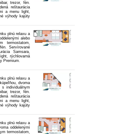
bar, trezor, fén.
dená reštaurácia
i a menu light,
né výhody kajúty
nku plnú relaxu a
oddelenými alebo
ym termostatom,
 fén. Servírované
urácia Samsara,
ght, rýchlovarná
ty Premium.
nku plnú relaxu a
 kúpeľňou, dvoma
 s individuálnym
bar, trezor, fén.
dená reštaurácia
i a menu light,
né výhody kajúty
nku plnú relaxu a
dvoma oddelenými
lnym termostatom,