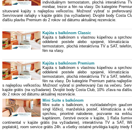
individuálnym termostatom, plochá interaktívna T
minibar, trezor a fén na vlasy. Do kategórie Premiu
situované kajúty s najlepšou veľkosťou. Možnosť vybrať si preferovan
Servírované raňajky v kajúte grátis (na vyžiadanie). Dvojité body Costa C
ďalšiu plavbu Premium do 2 rokov od dátumu aktuálnej rezervácie.
Kajúta s balkónom Classic
Kajúta s balkónom s vlastnou kúpeľnou a sprcho
oddelené postele alebo spojené, klimatizácia 
termostatom, plochá interaktívna TV a SAT, telefón,
fén na vlasy.
Kajúta s balkónom Premium
Kajúta s balkónom s vlastnou kúpeľnou a sprcho
oddelené postele alebo spojené, klimatizácia 
termostatom, plochá interaktívna TV a SAT, telefón,
fén na vlasy. Do kategórie Premium patria najlepšie
s najlepšou veľkosťou. Možnosť vybrať si preferovaný čas na večeru. Serv
kajúte grátis (na vyžiadanie). Dvojité body Costa Club, 10% zľava na ďalš
do 2 rokov od dátumu aktuálnej rezervácie.
Mini Suite s balkónom
Mini suite s balkónom, s rozkladateľným gaučom
singl lôžko), manželská posteľ, klimatizácia a v
sprchou, prioritné nalodenie, pozvanie na exklu
kapitánom, čerstvé ovocie v kajúte, 1 fľaša šumiv
continental v kajúte grátis (na vyžiadanie), interaktívna TV a SAT, Wi
poplatok), room service grátis 24h. a všetky ostatné privilégia kajúty tried