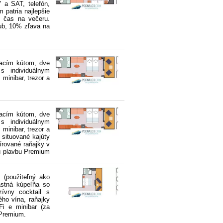
V a SAT, telefón,
m patria najlepšie
ý čas na večeru.
lub, 10% zľava na
vacím kútom, dve
s individuálnym
 minibar, trezor a
vacím kútom, dve
s individuálnym
 minibar, trezor a
 situované kajúty
írované raňajky v
iu plavbu Premium
 (použiteľný ako
lastná kúpeľňa so
zívny cocktail s
ého vína, raňajky
Fi e minibar (za
y Premium.