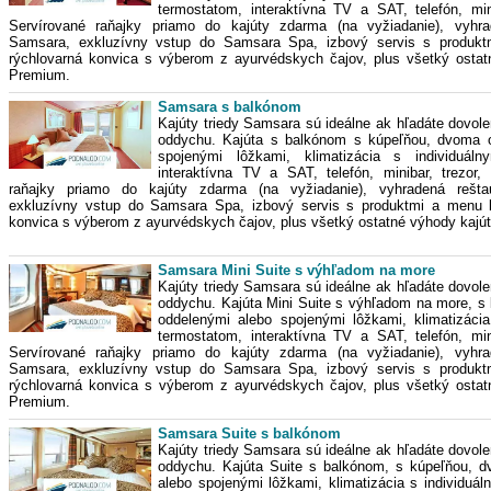
termostatom, interaktívna TV a SAT, telefón, mini
Servírované raňajky priamo do kajúty zdarma (na vyžiadanie), vyhra
Samsara, exkluzívny vstup do Samsara Spa, izbový servis s produktm
rýchlovarná konvica s výberom z ayurvédskych čajov, plus všetký ostat
Premium.
Samsara s balkónom
Kajúty triedy Samsara sú ideálne ak hľadáte dovole
oddychu. Kajúta s balkónom s kúpeľňou, dvoma 
spojenými lôžkami, klimatizácia s individuáln
interaktívna TV a SAT, telefón, minibar, trezor,
raňajky priamo do kajúty zdarma (na vyžiadanie), vyhradená rešta
exkluzívny vstup do Samsara Spa, izbový servis s produktmi a menu li
konvica s výberom z ayurvédskych čajov, plus všetký ostatné výhody kajú
Samsara Mini Suite s výhľadom na more
Kajúty triedy Samsara sú ideálne ak hľadáte dovole
oddychu. Kajúta Mini Suite s výhľadom na more, s
oddelenými alebo spojenými lôžkami, klimatizácia
termostatom, interaktívna TV a SAT, telefón, mini
Servírované raňajky priamo do kajúty zdarma (na vyžiadanie), vyhra
Samsara, exkluzívny vstup do Samsara Spa, izbový servis s produktm
rýchlovarná konvica s výberom z ayurvédskych čajov, plus všetký ostat
Premium.
Samsara Suite s balkónom
Kajúty triedy Samsara sú ideálne ak hľadáte dovole
oddychu. Kajúta Suite s balkónom, s kúpeľňou, 
alebo spojenými lôžkami, klimatizácia s individuá