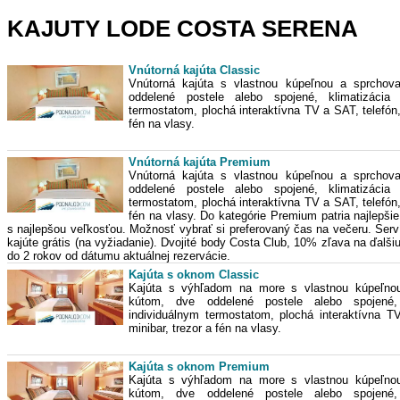
KAJUTY LODE COSTA SERENA
Vnútorná kajúta Classic
Vnútorná kajúta s vlastnou kúpeľnou a sprchov
oddelené postele alebo spojené, klimatizácia 
termostatom, plochá interaktívna TV a SAT, telefón,
fén na vlasy.
Vnútorná kajúta Premium
Vnútorná kajúta s vlastnou kúpeľnou a sprchov
oddelené postele alebo spojené, klimatizácia 
termostatom, plochá interaktívna TV a SAT, telefón,
fén na vlasy. Do kategórie Premium patria najlepšie
s najlepšou veľkosťou. Možnosť vybrať si preferovaný čas na večeru. Serv
kajúte grátis (na vyžiadanie). Dvojité body Costa Club, 10% zľava na ďalš
do 2 rokov od dátumu aktuálnej rezervácie.
Kajúta s oknom Classic
Kajúta s výhľadom na more s vlastnou kúpeľno
kútom, dve oddelené postele alebo spojené,
individuálnym termostatom, plochá interaktívna T
minibar, trezor a fén na vlasy.
Kajúta s oknom Premium
Kajúta s výhľadom na more s vlastnou kúpeľno
kútom, dve oddelené postele alebo spojené,