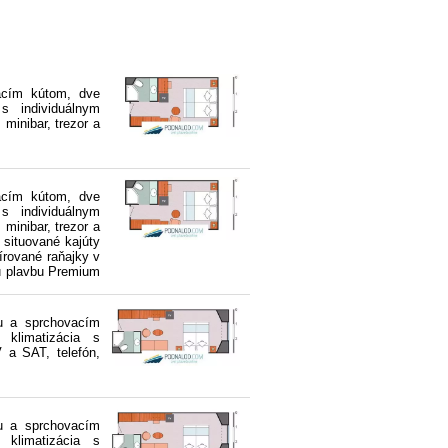
acím kútom, dve
s individuálnym
 minibar, trezor a
acím kútom, dve
s individuálnym
 minibar, trezor a
 situované kajúty
írované raňajky v
iu plavbu Premium
u a sprchovacím
 klimatizácia s
V a SAT, telefón,
u a sprchovacím
 klimatizácia s