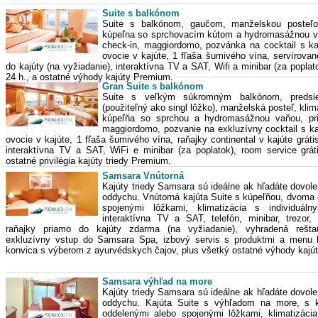
Suite s balkónom
Suite s balkónom, gaučom, manželskou posteľou
kúpeľna so sprchovacím kútom a hydromasážnou v
check-in, maggiordomo, pozvánka na cocktail s ka
ovocie v kajúte, 1 fľaša šumivého vína, servírova
do kajúty (na vyžiadanie), interaktívna TV a SAT, Wifi a minibar (za poplat
24 h., a ostatné výhody kajúty Premium.
Gran Suite s balkónom
Suite s veľkým súkromným balkónom, preds
(použiteľný ako singl lôžko), manželská posteľ, klim
kúpeľňa so sprchou a hydromasážnou vaňou, prio
maggiordomo, pozvanie na exkluzívny cocktail s k
ovocie v kajúte, 1 fľaša šumivého vína, raňajky continental v kajúte gráti
interaktívna TV a SAT, WiFi e minibar (za poplatok), room service grát
ostatné privilégia kajúty triedy Premium.
Samsara Vnútorná
Kajúty triedy Samsara sú ideálne ak hľadáte dovole
oddychu. Vnútorná kajúta Suite s kúpeľňou, dvoma
spojenými lôžkami, klimatizácia s individuáln
interaktívna TV a SAT, telefón, minibar, trezor,
raňajky priamo do kajúty zdarma (na vyžiadanie), vyhradená rešta
exkluzívny vstup do Samsara Spa, izbový servis s produktmi a menu li
konvica s výberom z ayurvédskych čajov, plus všetký ostatné výhody kajú
Samsara výhľad na more
Kajúty triedy Samsara sú ideálne ak hľadáte dovole
oddychu. Kajúta Suite s výhľadom na more, s 
oddelenými alebo spojenými lôžkami, klimatizácia